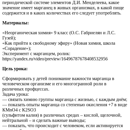
периодической системе элементов Д.И. Менделеева, какое
значение имеет марганец в живых организмах, в какой пище
содержится и в каких количествах его следует употреблять.
Материалы:
«Неорганическая химия» 9 класс (О.С. Габриелян и Л.С.
Гузей);
«Как прийти к свободному эфиру» (Новая химия, школа
«Сорадение»);
Эксперимент с марганцем, ролик:
https://yandex.ru/video/preview/16496787678408532956
Цель урока:
Сформировать у детей понимание важности марганца в
человеческом организме и его многогранной роли в
различных профцессах.
Задача урока:
— связать химию группы марганца с жизнью, с каждым днём;
— показать опыты марганца со степенью окисления +7 в виде
КМnО4 с К2SО3
(сульфитом калия) в различных средах – кислой, щелочной,
нейтральной – и сделать важные выводы;
— показать, что происходит с человеком, если активируется