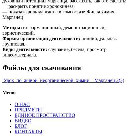
духовный потенциал марганца, рассказать, как это сделать;
— раскрыть понятие хронокинеза;
— показать роль марганца в гомеостазе.Живая химия.
Марганец
Методы:
информационный, демонстрационный,
эвристический.
Формы организации деятельности:
индивидуальная,
групповая.
Виды деятельности:
слушание, беседа, просмотр
видеоматериала.
Файлы для скачивания
Урок_по_живой_неорганической_химии_
Марганец 2(3)
Меню
О НАС
ПРЕДМЕТЫ
ЕДИНОЕ ПРОСТРАНСТВО
ВИДЕО
БЛОГ
КОНТАКТЫ