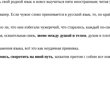
вой родной язык и вовсе выучиться пяти иностранным; читая у 
нер. Если чужое слово принимается в русский язык, то, по край
о ли, что они избегали чужеречий, что старались, каждый по-св
, осязательная связь,
звено между душой и телом
, духом и пло
кажения языка, всё это как неудачная прививка.
мясь, своротить на иной путь
, захватив притом с собою все п