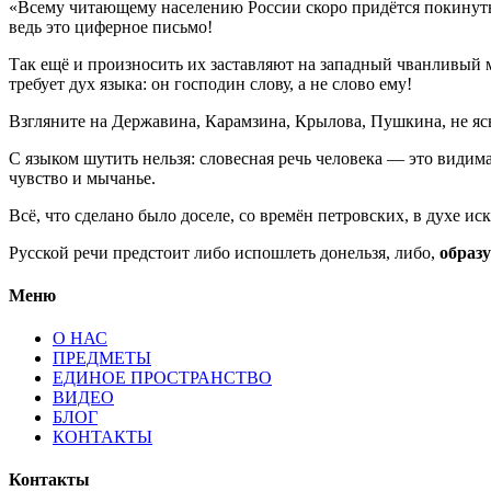
«Всему читающему населению России скоро придётся покинуть с
ведь это циферное письмо!
Так ещё и произносить их заставляют на западный чванливый ма
требует дух языка: он господин слову, а не слово ему!
Взгляните на Державина, Карамзина, Крылова, Пушкина, не ясн
С языком шутить нельзя: словесная речь человека — это видимая
чувство и мычанье.
Всё, что сделано было доселе, со времён петровских, в духе ис
Русской речи предстоит либо испошлеть донельзя, либо,
образу
Меню
О НАС
ПРЕДМЕТЫ
ЕДИНОЕ ПРОСТРАНСТВО
ВИДЕО
БЛОГ
КОНТАКТЫ
Контакты