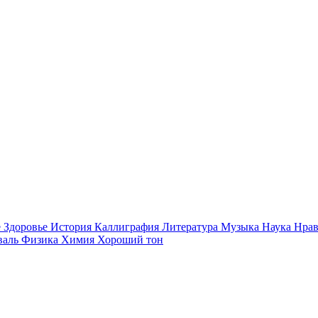
е
Здоровье
История
Каллиграфия
Литература
Музыка
Наука
Нрав
валь
Физика
Химия
Хороший тон