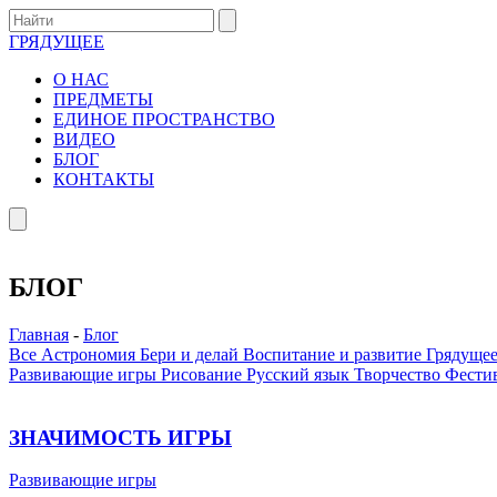
ГРЯДУЩЕЕ
О НАС
ПРЕДМЕТЫ
ЕДИНОЕ ПРОСТРАНСТВО
ВИДЕО
БЛОГ
КОНТАКТЫ
БЛОГ
Главная
-
Блог
Все
Астрономия
Бери и делай
Воспитание и развитие
Грядуще
Развивающие игры
Рисование
Русский язык
Творчество
Фести
ЗНАЧИМОСТЬ ИГРЫ
Развивающие игры